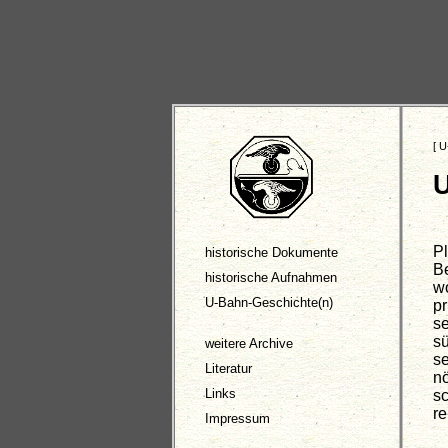
[
U
U
Pl
historische Dokumente
B
historische Aufnahmen
w
U-Bahn-Geschichte(n)
p
s
s
weitere Archive
s
Literatur
n
Links
s
re
Impressum