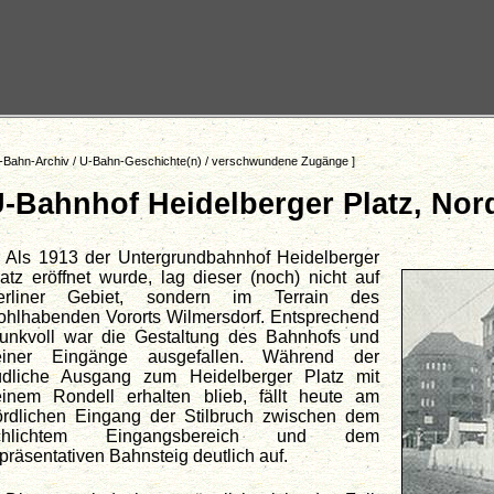
-Bahn-Archiv
/
U-Bahn-Geschichte(n)
/
verschwundene Zugänge
]
-Bahnhof Heidelberger Platz, No
Als 1913 der Untergrundbahnhof Heidelberger
atz eröffnet wurde, lag dieser (noch) nicht auf
erliner Gebiet, sondern im Terrain des
ohlhabenden Vororts Wilmersdorf. Entsprechend
runkvoll war die Gestaltung des Bahnhofs und
einer Eingänge ausgefallen. Während der
üdliche Ausgang zum Heidelberger Platz mit
einem Rondell erhalten blieb, fällt heute am
ördlichen Eingang der Stilbruch zwischen dem
chlichtem Eingangsbereich und dem
präsentativen Bahnsteig deutlich auf.