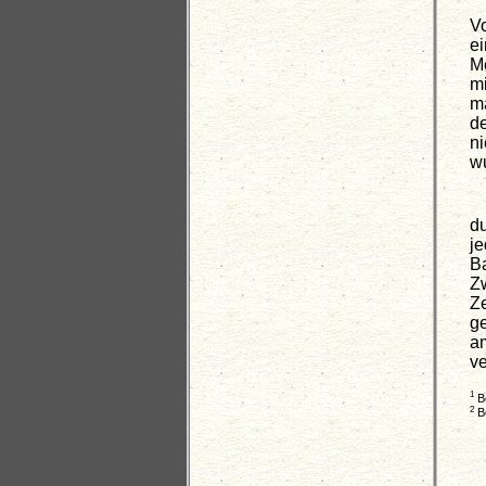
V
e
M
m
ma
d
n
w
d
j
B
Z
Ze
ge
a
v
1
Be
2
Be