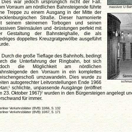
Dies war jedoch ursprünglich nicht der Fall.
om Vorraum am nördlichen Bahnsteigende führte
massiver U-Bah
ine Treppe zu einem Ausgang in der Mitte der
ecklenburgischen Straße. Dieser harmonierte
it seinem steinernen Torbogen und seinen
ssiven Steinsäulen und -brüstungen perfekt mit
er Gestaltung der Bahnsteighalle, die als
iedriges doppeltes Kreuzgratgewölbe ausgeführt
urde.
Durch die große Tieflage des Bahnhofs, bedingt
urch die Unterfahrung der Ringbahn, bot sich
edoch die Möglichkeit am nördlichen
ahnsteigende den Vorraum in ein komplettes
wischengeschoß umzuwandeln. Dies wurde zu
schmuck
iten autogerechter Leitvorstellungen Ende 1966
tan;
schlichte, unpassende Ausgänge (eröffnet
1
m 23. Oktober 1967)
wurden in den Bürgersteigen angelegt un
2
erschwand für immer.
rliner Verkehrsblätter (BVB) 10/66, S. 132
rliner Verkehrsblätter (BVB) 10/67, S. 171