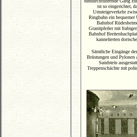
hindurchführende Gang zu
ist so eingerichtet, 
Umsteigeverkehr zwis
Ringbahn ein bequemer Ü
Bahnhof Rüdesheimer
Granitpfeiler mit frabi
Bahnhof Breitenbachplatz
kannelierten dorisch
Sämtliche Eingänge der
Brüstungen und Pylonen a
Sandstein ausgestat
Treppenschächte mit polier