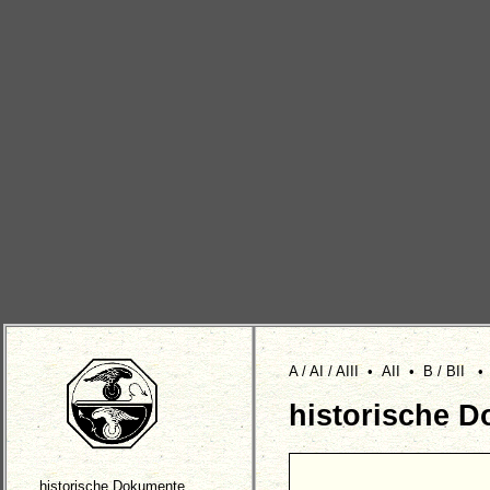
A / AI / AIII
•
AII
•
B / BII
historische D
historische Dokumente